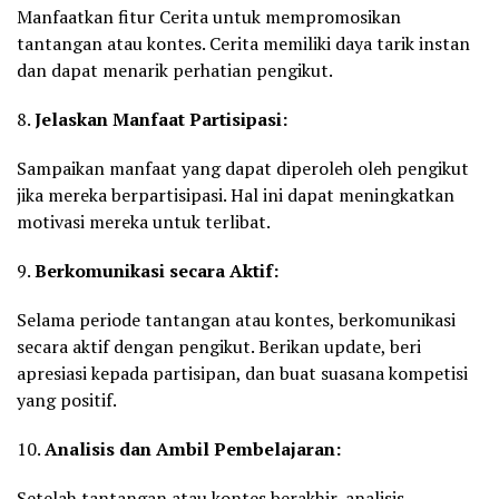
Manfaatkan fitur Cerita untuk mempromosikan
tantangan atau kontes. Cerita memiliki daya tarik instan
dan dapat menarik perhatian pengikut.
8.
Jelaskan Manfaat Partisipasi:
Sampaikan manfaat yang dapat diperoleh oleh pengikut
jika mereka berpartisipasi. Hal ini dapat meningkatkan
motivasi mereka untuk terlibat.
9.
Berkomunikasi secara Aktif:
Selama periode tantangan atau kontes, berkomunikasi
secara aktif dengan pengikut. Berikan update, beri
apresiasi kepada partisipan, dan buat suasana kompetisi
yang positif.
10.
Analisis dan Ambil Pembelajaran:
Setelah tantangan atau kontes berakhir, analisis