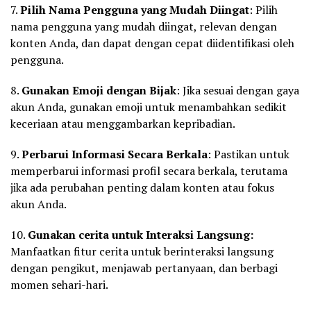
7.
Pilih Nama Pengguna yang Mudah Diingat
: Pilih
nama pengguna yang mudah diingat, relevan dengan
konten Anda, dan dapat dengan cepat diidentifikasi oleh
pengguna.
8.
Gunakan Emoji dengan Bijak
: Jika sesuai dengan gaya
akun Anda, gunakan emoji untuk menambahkan sedikit
keceriaan atau menggambarkan kepribadian.
9.
Perbarui Informasi Secara Berkala
: Pastikan untuk
memperbarui informasi profil secara berkala, terutama
jika ada perubahan penting dalam konten atau fokus
akun Anda.
10.
Gunakan cerita untuk Interaksi Langsung:
Manfaatkan fitur cerita untuk berinteraksi langsung
dengan pengikut, menjawab pertanyaan, dan berbagi
momen sehari-hari.