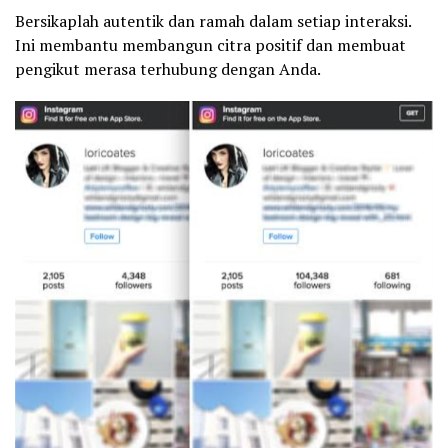
Bersikaplah autentik dan ramah dalam setiap interaksi.
Ini membantu membangun citra positif dan membuat
pengikut merasa terhubung dengan Anda.