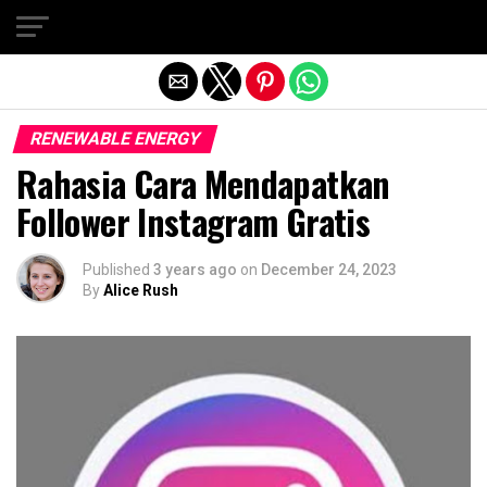
Exit mobile version
RENEWABLE ENERGY
Rahasia Cara Mendapatkan
Follower Instagram Gratis
Published
3 years ago
on
December 24, 2023
By
Alice Rush