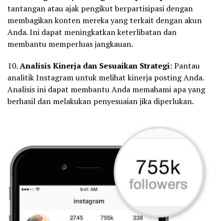
tantangan atau ajak pengikut berpartisipasi dengan
membagikan konten mereka yang terkait dengan akun
Anda. Ini dapat meningkatkan keterlibatan dan
membantu memperluas jangkauan.
10.
Analisis Kinerja dan Sesuaikan Strategi
: Pantau
analitik Instagram untuk melihat kinerja posting Anda.
Analisis ini dapat membantu Anda memahami apa yang
berhasil dan melakukan penyesuaian jika diperlukan.