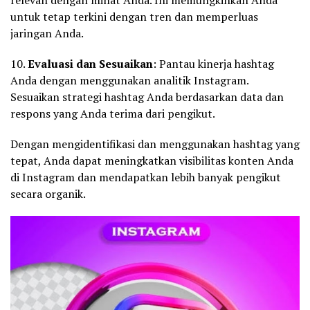
untuk tetap terkini dengan tren dan memperluas
jaringan Anda.
10.
Evaluasi dan Sesuaikan
: Pantau kinerja hashtag
Anda dengan menggunakan analitik Instagram.
Sesuaikan strategi hashtag Anda berdasarkan data dan
respons yang Anda terima dari pengikut.
Dengan mengidentifikasi dan menggunakan hashtag yang
tepat, Anda dapat meningkatkan visibilitas konten Anda
di Instagram dan mendapatkan lebih banyak pengikut
secara organik.