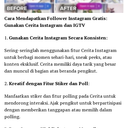
Cara Mendapatkan Follower Instagram Gratis:
Gunakan Cerita Instagram dan IGTV
1.
Gunakan Cerita Instagram Secara Konsisten:
Sering-seringlah menggunakan fitur Cerita Instagram
untuk berbagi momen sehari-hari, sneak peeks, atau
konten eksklusif. Cerita memiliki daya tarik yang besar
dan muncul di bagian atas beranda pengikut.
2.
Kreatif dengan Fitur Stiker dan Poll
:
Manfaatkan stiker dan fitur polling pada Cerita untuk
mendorong interaksi. Ajak pengikut untuk berpartisipasi
dengan memberikan tanggapan atau memilih dalam
polling.