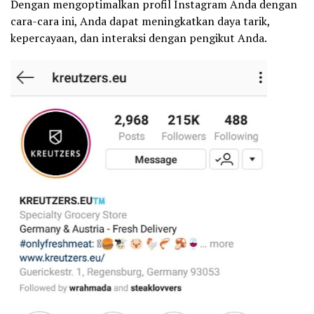
Dengan mengoptimalkan profil Instagram Anda dengan
cara-cara ini, Anda dapat meningkatkan daya tarik,
kepercayaan, dan interaksi dengan pengikut Anda.