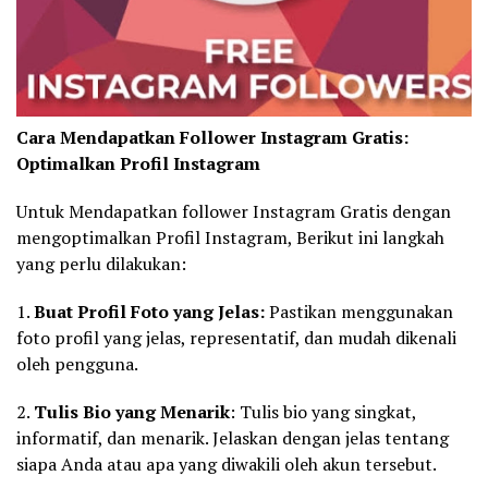
Cara Mendapatkan Follower Instagram Gratis:
Optimalkan Profil Instagram
Untuk Mendapatkan follower Instagram Gratis dengan
mengoptimalkan Profil Instagram, Berikut ini langkah
yang perlu dilakukan:
1.
Buat
Profil Foto yang Jelas:
Pastikan menggunakan
foto profil yang jelas, representatif, dan mudah dikenali
oleh pengguna.
2.
Tulis Bio yang Menarik
: Tulis bio yang singkat,
informatif, dan menarik. Jelaskan dengan jelas tentang
siapa Anda atau apa yang diwakili oleh akun tersebut.