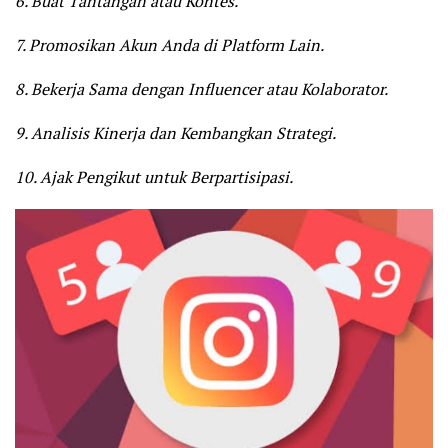
6. Buat Tantangan atau Kontes.
7. Promosikan Akun Anda di Platform Lain.
8. Bekerja Sama dengan Influencer atau Kolaborator.
9. Analisis Kinerja dan Kembangkan Strategi.
10. Ajak Pengikut untuk Berpartisipasi
.